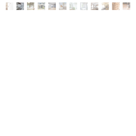
社名
株式会社おおひら企画
所在地
〒791-0112
愛媛県松山市下伊台町74番地80
TEL
089-909-4052
090-5916-3026
FAX
089-909-4052
営業時間
8:30～17:30
定休日
日曜日
代表取締役
大平 誠
取得資格
宅地建物取引士
二級建築施工管理技士
給水装置工事主任技術者