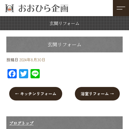
玄関リフォーム
玄関リフォーム
投稿日
2024年8月30日
F
T
Li
ac
wi
ne
e
tt
←
キッチンリフォーム
浴室リフォーム
→
b
er
o
ok
ブログトップ